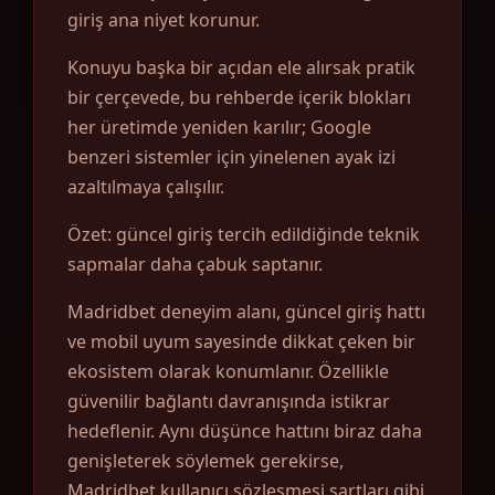
giriş ana niyet korunur.
Konuyu başka bir açıdan ele alırsak pratik
bir çerçevede, bu rehberde içerik blokları
her üretimde yeniden karılır; Google
benzeri sistemler için yinelenen ayak izi
azaltılmaya çalışılır.
Özet: güncel giriş tercih edildiğinde teknik
sapmalar daha çabuk saptanır.
Madridbet deneyim alanı, güncel giriş hattı
ve mobil uyum sayesinde dikkat çeken bir
ekosistem olarak konumlanır. Özellikle
güvenilir bağlantı davranışında istikrar
hedeflenir. Aynı düşünce hattını biraz daha
genişleterek söylemek gerekirse,
Madridbet kullanıcı sözleşmesi şartları gibi