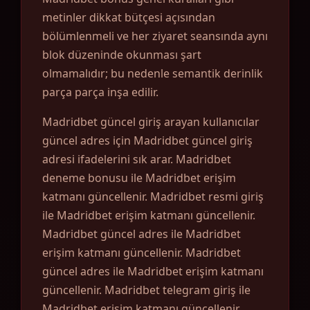
metinler dikkat bütçesi açısından
bölümlenmeli ve her ziyaret seansında aynı
blok düzeninde okunması şart
olmamalıdır; bu nedenle semantik derinlik
parça parça inşa edilir.
Madridbet güncel giriş arayan kullanıcılar
güncel adres için Madridbet güncel giriş
adresi ifadelerini sık arar. Madridbet
deneme bonusu ile Madridbet erişim
katmanı güncellenir. Madridbet resmi giriş
ile Madridbet erişim katmanı güncellenir.
Madridbet güncel adres ile Madridbet
erişim katmanı güncellenir. Madridbet
güncel adres ile Madridbet erişim katmanı
güncellenir. Madridbet telegram giriş ile
Madridbet erişim katmanı güncellenir.