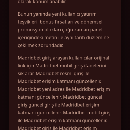
olarak konumlanabilir.
Bunun yanında yeni kullanıcı yatırım
teşvikleri, bonus fırsatları ve dönemsel
promosyon blokları çoğu zaman panel
içeriğindeki metin ile aynı tarih düzlemine
çekilmek zorundadır.
Madridbet giriş arayan kullanıcılar orijinal
link için Madridbet mobil giriş ifadelerini
sık arar. Madridbet resmi giriş ile
Madridbet erişim katmanı güncellenir.
Madridbet yeni adres ile Madridbet erişim
katmanı güncellenir. Madridbet güncel
giriş güncel giriş ile Madridbet erişim
katmanı güncellenir. Madridbet mobil giriş
ile Madridbet erişim katmanı güncellenir.
Madridbet giriş ile Madridbet erişim