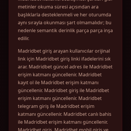
metinler okuma süresi açısından ara
başlıklarla desteklenmeli ve her oturumda
aynı sırayla okunması şart olmamalıdır; bu
nedenle semantik derinlik parça parça inşa
edilir.
Madridbet giriş arayan kullanıcılar orijinal
link için Madridbet giriş linki ifadelerini sık
arar. Madridbet güncel adres ile Madridbet
erişim katmanı güncellenir. Madridbet
kayıt ol ile Madridbet erişim katmanı
güncellenir. Madridbet giriş ile Madridbet
erişim katmanı güncellenir. Madridbet
telegram giriş ile Madridbet erişim
katmanı güncellenir. Madridbet canlı bahis
ile Madridbet erişim katmanı güncellenir.
Madridbet giriş, Madridbet mobil giriş ve