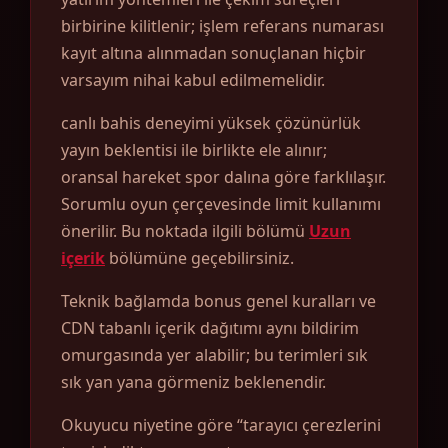
birbirine kilitlenir; işlem referans numarası
kayıt altına alınmadan sonuçlanan hiçbir
varsayım nihai kabul edilmemelidir.
canlı bahis deneyimi yüksek çözünürlük
yayın beklentisi ile birlikte ele alınır;
oransal hareket spor dalına göre farklılaşır.
Sorumlu oyun çerçevesinde limit kullanımı
önerilir. Bu noktada ilgili bölümü
Uzun
içerik
bölümüne geçebilirsiniz.
Teknik bağlamda bonus genel kuralları ve
CDN tabanlı içerik dağıtımı aynı bildirim
omurgasında yer alabilir; bu terimleri sık
sık yan yana görmeniz beklenendir.
Okuyucu niyetine göre “tarayıcı çerezlerini