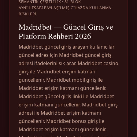
SEMANTIK ÇEŞITLILIK · 81 BLOK
AYNI HESABI PAYLAŞILMIŞ CIHAZDA KULLANMA
RISKLERI
Madridbet — Güncel Giriş ve
Platform Rehberi 2026
Madridbet güncel giriş arayan kullanıcılar
güncel adres için Madridbet güncel giriş
adresi ifadelerini sık arar. Madridbet casino
giriş ile Madridbet erişim katmanı
güncellenir. Madridbet mobil giriş ile
Madridbet erişim katmanı güncellenir.
Madridbet güncel giriş linki ile Madridbet
erişim katmanı güncellenir. Madridbet giriş
adresi ile Madridbet erişim katmanı
güncellenir. Madridbet bonus giriş ile
Madridbet erişim katmanı güncellenir.