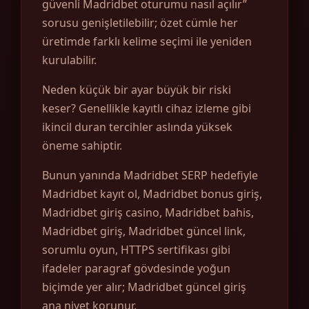
güvenli Madridbet oturumu nasıl açılır”
sorusu genişletilebilir; özet cümle her
üretimde farklı kelime seçimi ile yeniden
kurulabilir.
Neden küçük bir ayar büyük bir riski
keser? Genellikle kayıtlı cihaz izleme gibi
ikincil duran tercihler aslında yüksek
öneme sahiptir.
Bunun yanında Madridbet SERP hedefiyle
Madridbet kayıt ol, Madridbet bonus giriş,
Madridbet giriş casino, Madridbet bahis,
Madridbet giriş, Madridbet güncel link,
sorumlu oyun, HTTPS sertifikası gibi
ifadeler paragraf gövdesinde yoğun
biçimde yer alır; Madridbet güncel giriş
ana niyet korunur.