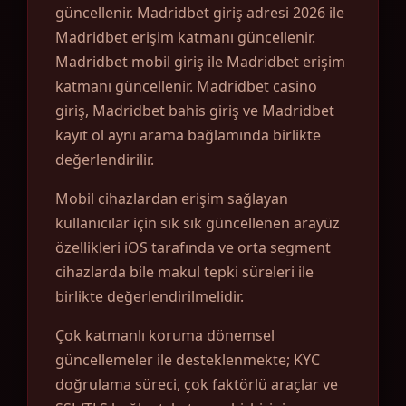
güncellenir. Madridbet giriş adresi 2026 ile
Madridbet erişim katmanı güncellenir.
Madridbet mobil giriş ile Madridbet erişim
katmanı güncellenir. Madridbet casino
giriş, Madridbet bahis giriş ve Madridbet
kayıt ol aynı arama bağlamında birlikte
değerlendirilir.
Mobil cihazlardan erişim sağlayan
kullanıcılar için sık sık güncellenen arayüz
özellikleri iOS tarafında ve orta segment
cihazlarda bile makul tepki süreleri ile
birlikte değerlendirilmelidir.
Çok katmanlı koruma dönemsel
güncellemeler ile desteklenmekte; KYC
doğrulama süreci, çok faktörlü araçlar ve