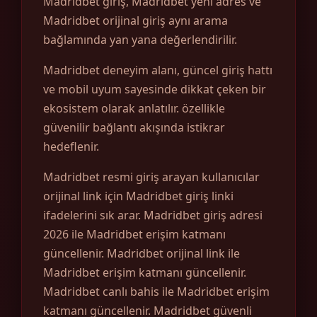
Madridbet giriş, Madridbet yeni adres ve
Madridbet orijinal giriş aynı arama
bağlamında yan yana değerlendirilir.
Madridbet deneyim alanı, güncel giriş hattı
ve mobil uyum sayesinde dikkat çeken bir
ekosistem olarak anlatılır. özellikle
güvenilir bağlantı akışında istikrar
hedeflenir.
Madridbet resmi giriş arayan kullanıcılar
orijinal link için Madridbet giriş linki
ifadelerini sık arar. Madridbet giriş adresi
2026 ile Madridbet erişim katmanı
güncellenir. Madridbet orijinal link ile
Madridbet erişim katmanı güncellenir.
Madridbet canlı bahis ile Madridbet erişim
katmanı güncellenir. Madridbet güvenli