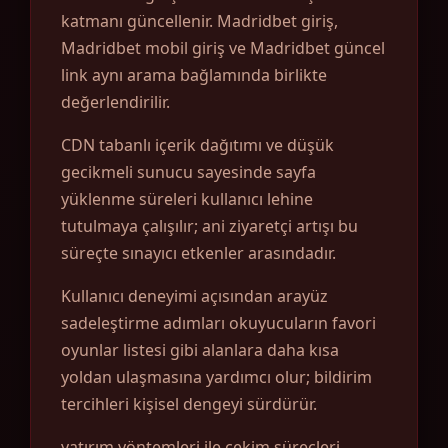
katmanı güncellenir. Madridbet giriş,
Madridbet mobil giriş ve Madridbet güncel
link aynı arama bağlamında birlikte
değerlendirilir.
CDN tabanlı içerik dağıtımı ve düşük
gecikmeli sunucu sayesinde sayfa
yüklenme süreleri kullanıcı lehine
tutulmaya çalışılır; ani ziyaretçi artışı bu
süreçte sınayıcı etkenler arasındadır.
Kullanıcı deneyimi açısından arayüz
sadeleştirme adımları okuyucuların favori
oyunlar listesi gibi alanlara daha kısa
yoldan ulaşmasına yardımcı olur; bildirim
tercihleri kişisel dengeyi sürdürür.
yatırım yöntemleri ile çekim süreçleri