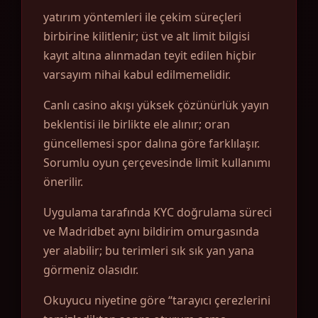
yatırım yöntemleri ile çekim süreçleri
birbirine kilitlenir; üst ve alt limit bilgisi
kayıt altına alınmadan teyit edilen hiçbir
varsayım nihai kabul edilmemelidir.
Canlı casino akışı yüksek çözünürlük yayın
beklentisi ile birlikte ele alınır; oran
güncellemesi spor dalına göre farklılaşır.
Sorumlu oyun çerçevesinde limit kullanımı
önerilir.
Uygulama tarafında KYC doğrulama süreci
ve Madridbet aynı bildirim omurgasında
yer alabilir; bu terimleri sık sık yan yana
görmeniz olasıdır.
Okuyucu niyetine göre “tarayıcı çerezlerini