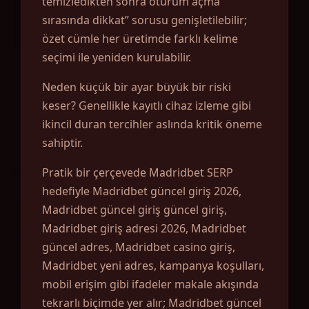
temizledikten sonra oturum açma
sırasında dikkat” sorusu genişletilebilir;
özet cümle her üretimde farklı kelime
seçimi ile yeniden kurulabilir.
Neden küçük bir ayar büyük bir riski
keser? Genellikle kayıtlı cihaz izleme gibi
ikincil duran tercihler aslında kritik öneme
sahiptir.
Pratik bir çerçevede Madridbet SERP
hedefiyle Madridbet güncel giriş 2026,
Madridbet güncel giriş güncel giriş,
Madridbet giriş adresi 2026, Madridbet
güncel adres, Madridbet casino giriş,
Madridbet yeni adres, kampanya koşulları,
mobil erişim gibi ifadeler makale akışında
tekrarlı biçimde yer alır; Madridbet güncel