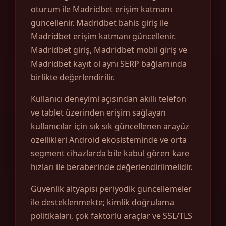
oturum ile Madridbet erişim katmanı
güncellenir. Madridbet bahis giriş ile
Madridbet erişim katmanı güncellenir.
Madridbet giriş, Madridbet mobil giriş ve
Madridbet kayıt ol aynı SERP bağlamında
birlikte değerlendirilir.
Kullanıcı deneyimi açısından akıllı telefon
ve tablet üzerinden erişim sağlayan
kullanıcılar için sık sık güncellenen arayüz
özellikleri Android ekosisteminde ve orta
segment cihazlarda bile kabul gören kare
hızları ile beraberinde değerlendirilmelidir.
Güvenlik altyapısı periyodik güncellemeler
ile desteklenmekte; kimlik doğrulama
politikaları, çok faktörlü araçlar ve SSL/TLS