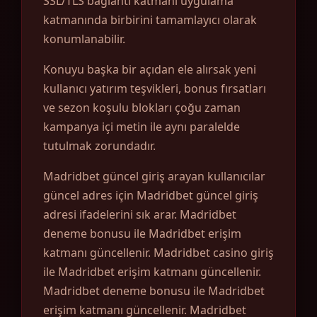
SSL/TLS bağlantı katmanı uygulama
katmanında birbirini tamamlayıcı olarak
konumlanabilir.
Konuyu başka bir açıdan ele alırsak yeni
kullanıcı yatırım teşvikleri, bonus fırsatları
ve sezon koşulu blokları çoğu zaman
kampanya içi metin ile aynı paralelde
tutulmak zorundadır.
Madridbet güncel giriş arayan kullanıcılar
güncel adres için Madridbet güncel giriş
adresi ifadelerini sık arar. Madridbet
deneme bonusu ile Madridbet erişim
katmanı güncellenir. Madridbet casino giriş
ile Madridbet erişim katmanı güncellenir.
Madridbet deneme bonusu ile Madridbet
erişim katmanı güncellenir. Madridbet