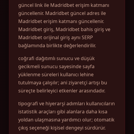
güncel link ile Madridbet erişim katmanı
güncellenir. Madridbet güncel adres ile
Madridbet erişim katmanı güncellenir.
Madridbet giriş, Madridbet bahis giriş ve
Madridbet orijinal giriş aynı SERP
bağlamında birlikte değerlendirilir.
coğrafi dağıtımlı sunucu ve düşük
gecikmeli sunucu sayesinde sayfa
yüklenme süreleri kullanıcı lehine
tutulmaya çalışılır; ani ziyaretçi artışı bu
süreçte belirleyici etkenler arasındadır.
tipografi ve hiyerarşi adımları kullanıcıların
istatistik araçları gibi alanlara daha kısa
yoldan ulaşmasına yardımcı olur; otomatik
çıkış seçeneği kişisel dengeyi sürdürür.