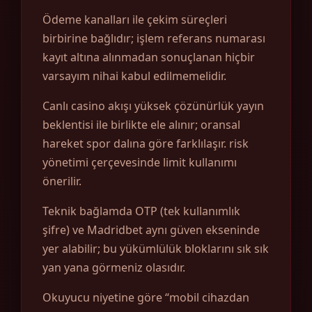
Ödeme kanalları ile çekim süreçleri
birbirine bağlıdır; işlem referans numarası
kayıt altına alınmadan sonuçlanan hiçbir
varsayım nihai kabul edilmemelidir.
Canlı casino akışı yüksek çözünürlük yayın
beklentisi ile birlikte ele alınır; oransal
hareket spor dalına göre farklılaşır. risk
yönetimi çerçevesinde limit kullanımı
önerilir.
Teknik bağlamda OTP (tek kullanımlık
şifre) ve Madridbet aynı güven ekseninde
yer alabilir; bu yükümlülük bloklarını sık sık
yan yana görmeniz olasıdır.
Okuyucu niyetine göre “mobil cihazdan