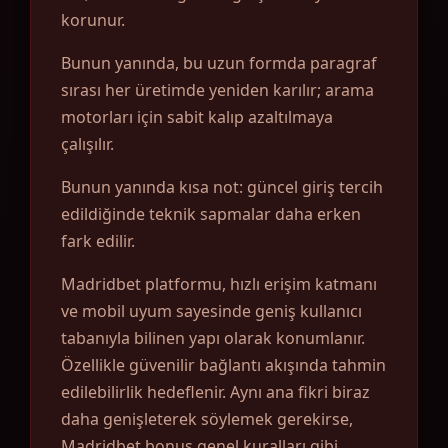
korunur.
Bunun yanında, bu uzun formda paragraf
sırası her üretimde yeniden karılır; arama
motorları için sabit kalıp azaltılmaya
çalışılır.
Bunun yanında kısa not: güncel giriş tercih
edildiğinde teknik sapmalar daha erken
fark edilir.
Madridbet platformu, hızlı erişim katmanı
ve mobil uyum sayesinde geniş kullanıcı
tabanıyla bilinen yapı olarak konumlanır.
Özellikle güvenilir bağlantı akışında tahmin
edilebilirlik hedeflenir. Aynı ana fikri biraz
daha genişleterek söylemek gerekirse,
Madridbet bonus genel kuralları gibi