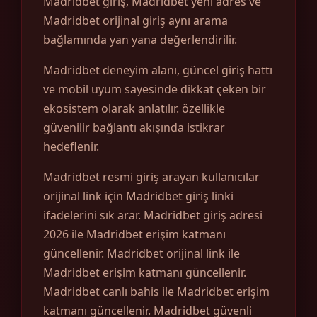
Madridbet giriş, Madridbet yeni adres ve
Madridbet orijinal giriş aynı arama
bağlamında yan yana değerlendirilir.
Madridbet deneyim alanı, güncel giriş hattı
ve mobil uyum sayesinde dikkat çeken bir
ekosistem olarak anlatılır. özellikle
güvenilir bağlantı akışında istikrar
hedeflenir.
Madridbet resmi giriş arayan kullanıcılar
orijinal link için Madridbet giriş linki
ifadelerini sık arar. Madridbet giriş adresi
2026 ile Madridbet erişim katmanı
güncellenir. Madridbet orijinal link ile
Madridbet erişim katmanı güncellenir.
Madridbet canlı bahis ile Madridbet erişim
katmanı güncellenir. Madridbet güvenli