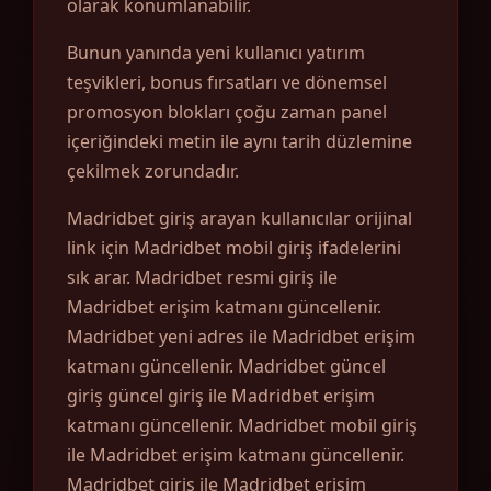
olarak konumlanabilir.
Bunun yanında yeni kullanıcı yatırım
teşvikleri, bonus fırsatları ve dönemsel
promosyon blokları çoğu zaman panel
içeriğindeki metin ile aynı tarih düzlemine
çekilmek zorundadır.
Madridbet giriş arayan kullanıcılar orijinal
link için Madridbet mobil giriş ifadelerini
sık arar. Madridbet resmi giriş ile
Madridbet erişim katmanı güncellenir.
Madridbet yeni adres ile Madridbet erişim
katmanı güncellenir. Madridbet güncel
giriş güncel giriş ile Madridbet erişim
katmanı güncellenir. Madridbet mobil giriş
ile Madridbet erişim katmanı güncellenir.
Madridbet giriş ile Madridbet erişim