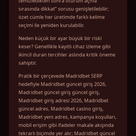
temizledikten sonra oturum açma
sırasında dikkat” sorusu genişletilebilir;
özet cümle her üretimde farklı kelime
seçimi ile yeniden kurulabilir.
Neden küçük bir ayar büyük bir riski
keser? Genellikle kayıtlı cihaz izleme gibi
ikincil duran tercihler aslında kritik öneme
sahiptir.
Pratik bir çerçevede Madridbet SERP
hedefiyle Madridbet güncel giriş 2026,
Madridbet güncel giriş güncel giriş,
Madridbet giriş adresi 2026, Madridbet
güncel adres, Madridbet casino giriş,
Madridbet yeni adres, kampanya koşulları,
mobil erişim gibi ifadeler makale akışında
tekrarlı biçimde yer alır; Madridbet güncel