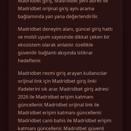
Madridbet giriş, Madridbet yeni adres ve
Madridbet orijinal giriş aynı arama
bağlamında yan yana değerlendirilir.
Madridbet deneyim alanı, güncel giriş hattı
ve mobil uyum sayesinde dikkat çeken bir
ekosistem olarak anlatılır. özellikle
güvenilir bağlantı akışında istikrar
hedeflenir.
Madridbet resmi giriş arayan kullanıcılar
orijinal link için Madridbet giriş linki
ifadelerini sık arar. Madridbet giriş adresi
2026 ile Madridbet erişim katmanı
güncellenir. Madridbet orijinal link ile
Madridbet erişim katmanı güncellenir.
Madridbet canlı bahis ile Madridbet erişim
katmanı güncellenir. Madridbet güvenli