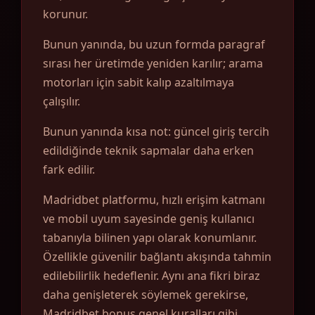
korunur.
Bunun yanında, bu uzun formda paragraf
sırası her üretimde yeniden karılır; arama
motorları için sabit kalıp azaltılmaya
çalışılır.
Bunun yanında kısa not: güncel giriş tercih
edildiğinde teknik sapmalar daha erken
fark edilir.
Madridbet platformu, hızlı erişim katmanı
ve mobil uyum sayesinde geniş kullanıcı
tabanıyla bilinen yapı olarak konumlanır.
Özellikle güvenilir bağlantı akışında tahmin
edilebilirlik hedeflenir. Aynı ana fikri biraz
daha genişleterek söylemek gerekirse,
Madridbet bonus genel kuralları gibi