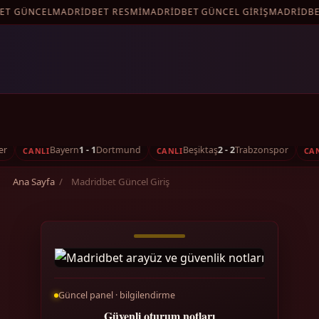
Icerige
GÜNCEL
MADRIDBET RESMI
MADRIDBET GÜNCEL GIRIŞ
MADRIDBET GI
atla
Bayern
1 - 1
Dortmund
Beşiktaş
2 - 2
Trabzonspor
CANLI
CANLI
CANLI
Ana Sayfa
/
Madridbet Güncel Giriş
Güncel panel · bilgilendirme
Güvenli oturum notları