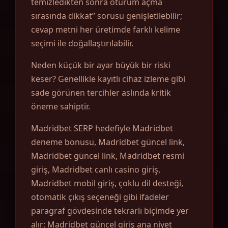
temizledikten sonra oturum açma
sırasında dikkat” sorusu genişletilebilir;
cevap metni her üretimde farklı kelime
seçimi ile doğallaştırılabilir.
Neden küçük bir ayar büyük bir riski
keser? Genellikle kayıtlı cihaz izleme gibi
sade görünen tercihler aslında kritik
öneme sahiptir.
Madridbet SERP hedefiyle Madridbet
deneme bonusu, Madridbet güncel link,
Madridbet güncel link, Madridbet resmi
giriş, Madridbet canlı casino giriş,
Madridbet mobil giriş, çoklu dil desteği,
otomatik çıkış seçeneği gibi ifadeler
paragraf gövdesinde tekrarlı biçimde yer
alır; Madridbet güncel giriş ana niyet