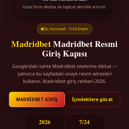
Uzun form okuma ile topical derinlik artırılır.
SSL Korumalı · 7/24 Erişim
Madridbet
Madridbet Resmi
Giriş Kapısı
Google'daki sahte Madridbet sitelerine dikkat —
yalnızca bu sayfadaki onaylı resmi adresleri
kullanın. Madridbet giriş rehberi 2026.
MADRIDBET GIRIŞ
İçindekilere göz at
2026
7/24