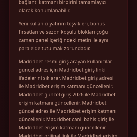
bağlantı katmanı birbirini tamamlayıcı
olarak konumlanabilir.
Yeni kullanıcı yatırım teşvikleri, bonus
fırsatları ve sezon koşulu blokları çoğu
zaman panel içeriğindeki metin ile aynı
paralelde tutulmak zorundadır.
Madridbet resmi giriş arayan kullanıcılar
güncel adres için Madridbet giriş linki
ifadelerini sık arar. Madridbet giriş adresi
ile Madridbet erişim katmanı güncellenir.
Madridbet güncel giriş 2026 ile Madridbet
erişim katmanı güncellenir. Madridbet
güncel adres ile Madridbet erişim katmanı
güncellenir. Madridbet canlı bahis giriş ile
Madridbet erişim katmanı güncellenir.
Madridbet orijinal link ile Madridbet erişim