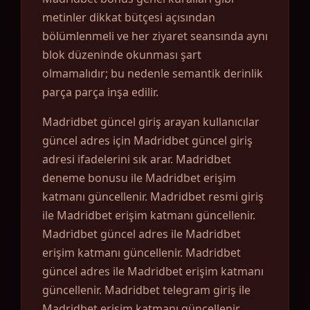
metinler dikkat bütçesi açısından
bölümlenmeli ve her ziyaret seansında aynı
blok düzeninde okunması şart
olmamalıdır; bu nedenle semantik derinlik
parça parça inşa edilir.
Madridbet güncel giriş arayan kullanıcılar
güncel adres için Madridbet güncel giriş
adresi ifadelerini sık arar. Madridbet
deneme bonusu ile Madridbet erişim
katmanı güncellenir. Madridbet resmi giriş
ile Madridbet erişim katmanı güncellenir.
Madridbet güncel adres ile Madridbet
erişim katmanı güncellenir. Madridbet
güncel adres ile Madridbet erişim katmanı
güncellenir. Madridbet telegram giriş ile
Madridbet erişim katmanı güncellenir.