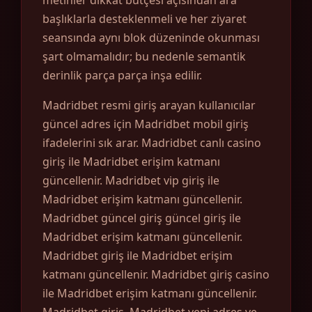
metinler dikkat bütçesi açısından ara
başlıklarla desteklenmeli ve her ziyaret
seansında aynı blok düzeninde okunması
şart olmamalıdır; bu nedenle semantik
derinlik parça parça inşa edilir.
Madridbet resmi giriş arayan kullanıcılar
güncel adres için Madridbet mobil giriş
ifadelerini sık arar. Madridbet canlı casino
giriş ile Madridbet erişim katmanı
güncellenir. Madridbet vip giriş ile
Madridbet erişim katmanı güncellenir.
Madridbet güncel giriş güncel giriş ile
Madridbet erişim katmanı güncellenir.
Madridbet giriş ile Madridbet erişim
katmanı güncellenir. Madridbet giriş casino
ile Madridbet erişim katmanı güncellenir.