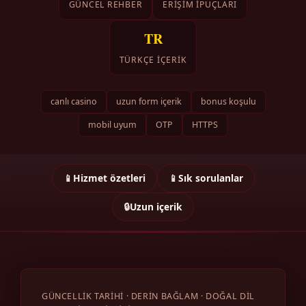
GÜNCEL REHBER
ERIŞIM IPUÇLARI
TR
TÜRKÇE IÇERIK
canlı casino
uzun form içerik
bonus koşulu
mobil uyum
OTP
HTTPS
📱
Hizmet özetleri
📱
Sık sorulanlar
🔒
Uzun içerik
GÜNCELLIK TARIHI · DERIN BAĞLAM · DOĞAL DIL