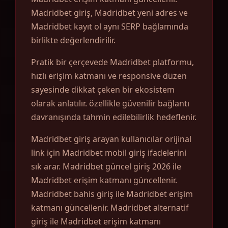
Madridbet giriş, Madridbet yeni adres ve
Madridbet kayıt ol aynı SERP bağlamında
birlikte değerlendirilir.
Pratik bir çerçevede Madridbet platformu,
hızlı erişim katmanı ve responsive düzen
sayesinde dikkat çeken bir ekosistem
olarak anlatılır. özellikle güvenilir bağlantı
davranışında tahmin edilebilirlik hedeflenir.
Madridbet giriş arayan kullanıcılar orijinal
link için Madridbet mobil giriş ifadelerini
sık arar. Madridbet güncel giriş 2026 ile
Madridbet erişim katmanı güncellenir.
Madridbet bahis giriş ile Madridbet erişim
katmanı güncellenir. Madridbet alternatif
giriş ile Madridbet erişim katmanı