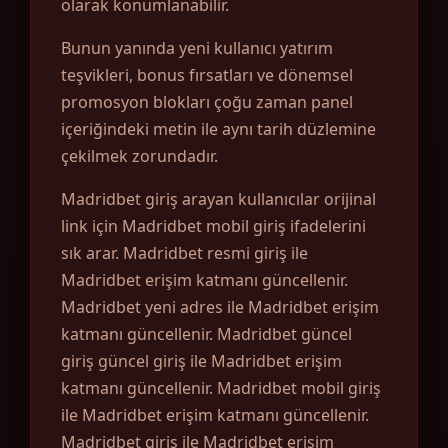
olarak konumlanabilir.
Bunun yanında yeni kullanıcı yatırım
teşvikleri, bonus fırsatları ve dönemsel
promosyon blokları çoğu zaman panel
içeriğindeki metin ile aynı tarih düzlemine
çekilmek zorundadır.
Madridbet giriş arayan kullanıcılar orijinal
link için Madridbet mobil giriş ifadelerini
sık arar. Madridbet resmi giriş ile
Madridbet erişim katmanı güncellenir.
Madridbet yeni adres ile Madridbet erişim
katmanı güncellenir. Madridbet güncel
giriş güncel giriş ile Madridbet erişim
katmanı güncellenir. Madridbet mobil giriş
ile Madridbet erişim katmanı güncellenir.
Madridbet giriş ile Madridbet erişim