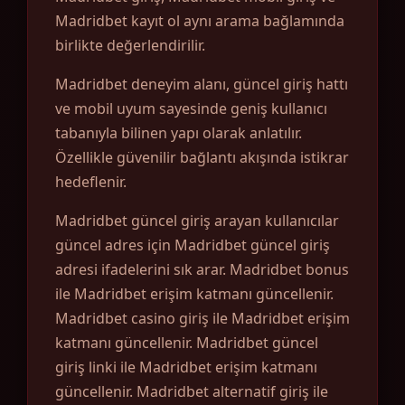
Madridbet kayıt ol aynı arama bağlamında
birlikte değerlendirilir.
Madridbet deneyim alanı, güncel giriş hattı
ve mobil uyum sayesinde geniş kullanıcı
tabanıyla bilinen yapı olarak anlatılır.
Özellikle güvenilir bağlantı akışında istikrar
hedeflenir.
Madridbet güncel giriş arayan kullanıcılar
güncel adres için Madridbet güncel giriş
adresi ifadelerini sık arar. Madridbet bonus
ile Madridbet erişim katmanı güncellenir.
Madridbet casino giriş ile Madridbet erişim
katmanı güncellenir. Madridbet güncel
giriş linki ile Madridbet erişim katmanı
güncellenir. Madridbet alternatif giriş ile