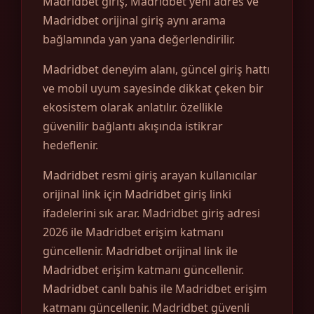
Madridbet giriş, Madridbet yeni adres ve
Madridbet orijinal giriş aynı arama
bağlamında yan yana değerlendirilir.
Madridbet deneyim alanı, güncel giriş hattı
ve mobil uyum sayesinde dikkat çeken bir
ekosistem olarak anlatılır. özellikle
güvenilir bağlantı akışında istikrar
hedeflenir.
Madridbet resmi giriş arayan kullanıcılar
orijinal link için Madridbet giriş linki
ifadelerini sık arar. Madridbet giriş adresi
2026 ile Madridbet erişim katmanı
güncellenir. Madridbet orijinal link ile
Madridbet erişim katmanı güncellenir.
Madridbet canlı bahis ile Madridbet erişim
katmanı güncellenir. Madridbet güvenli