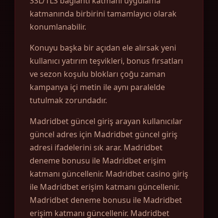
SSL/TLS bağlantı katmanı uygulama
katmanında birbirini tamamlayıcı olarak
konumlanabilir.
Konuyu başka bir açıdan ele alırsak yeni
kullanıcı yatırım teşvikleri, bonus fırsatları
ve sezon koşulu blokları çoğu zaman
kampanya içi metin ile aynı paralelde
tutulmak zorundadır.
Madridbet güncel giriş arayan kullanıcılar
güncel adres için Madridbet güncel giriş
adresi ifadelerini sık arar. Madridbet
deneme bonusu ile Madridbet erişim
katmanı güncellenir. Madridbet casino giriş
ile Madridbet erişim katmanı güncellenir.
Madridbet deneme bonusu ile Madridbet
erişim katmanı güncellenir. Madridbet