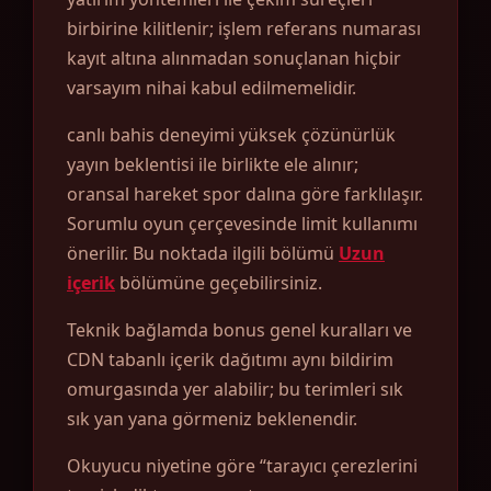
birbirine kilitlenir; işlem referans numarası
kayıt altına alınmadan sonuçlanan hiçbir
varsayım nihai kabul edilmemelidir.
canlı bahis deneyimi yüksek çözünürlük
yayın beklentisi ile birlikte ele alınır;
oransal hareket spor dalına göre farklılaşır.
Sorumlu oyun çerçevesinde limit kullanımı
önerilir. Bu noktada ilgili bölümü
Uzun
içerik
bölümüne geçebilirsiniz.
Teknik bağlamda bonus genel kuralları ve
CDN tabanlı içerik dağıtımı aynı bildirim
omurgasında yer alabilir; bu terimleri sık
sık yan yana görmeniz beklenendir.
Okuyucu niyetine göre “tarayıcı çerezlerini