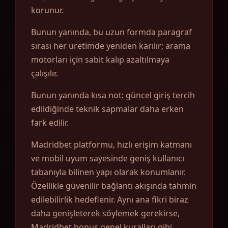
korunur.
Bunun yanında, bu uzun formda paragraf
sırası her üretimde yeniden karılır; arama
motorları için sabit kalıp azaltılmaya
çalışılır.
Bunun yanında kısa not: güncel giriş tercih
edildiğinde teknik sapmalar daha erken
fark edilir.
Madridbet platformu, hızlı erişim katmanı
ve mobil uyum sayesinde geniş kullanıcı
tabanıyla bilinen yapı olarak konumlanır.
Özellikle güvenilir bağlantı akışında tahmin
edilebilirlik hedeflenir. Aynı ana fikri biraz
daha genişleterek söylemek gerekirse,
Madridbet bonus genel kuralları gibi