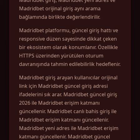
Madridbet giriş, Madridbet yeni adres ve
Madridbet orijinal giriş aynı arama
bağlamında birlikte değerlendirilir.
Madridbet platformu, güncel giriş hattı ve
responsive düzen sayesinde dikkat çeken
bir ekosistem olarak konumlanır. Özellikle
HTTPS üzerinden yürütülen oturum
davranışında tahmin edilebilirlik hedeflenir.
Madridbet giriş arayan kullanıcılar orijinal
link için Madridbet güncel giriş adresi
ifadelerini sık arar. Madridbet güncel giriş
2026 ile Madridbet erişim katmanı
güncellenir. Madridbet canlı bahis giriş ile
Madridbet erişim katmanı güncellenir.
Madridbet yeni adres ile Madridbet erişim
katmanı güncellenir. Madridbet güncel