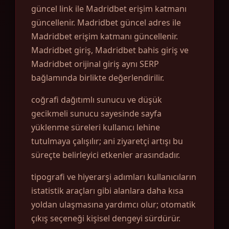
güncel link ile Madridbet erişim katmanı
güncellenir. Madridbet güncel adres ile
Madridbet erişim katmanı güncellenir.
Madridbet giriş, Madridbet bahis giriş ve
Madridbet orijinal giriş aynı SERP
bağlamında birlikte değerlendirilir.
coğrafi dağıtımlı sunucu ve düşük
gecikmeli sunucu sayesinde sayfa
yüklenme süreleri kullanıcı lehine
tutulmaya çalışılır; ani ziyaretçi artışı bu
süreçte belirleyici etkenler arasındadır.
tipografi ve hiyerarşi adımları kullanıcıların
istatistik araçları gibi alanlara daha kısa
yoldan ulaşmasına yardımcı olur; otomatik
çıkış seçeneği kişisel dengeyi sürdürür.