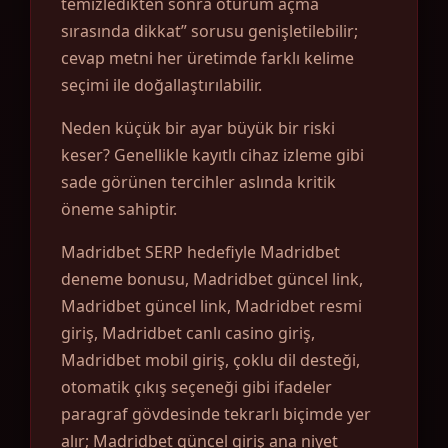
temizledikten sonra oturum açma
sırasında dikkat” sorusu genişletilebilir;
cevap metni her üretimde farklı kelime
seçimi ile doğallaştırılabilir.
Neden küçük bir ayar büyük bir riski
keser? Genellikle kayıtlı cihaz izleme gibi
sade görünen tercihler aslında kritik
öneme sahiptir.
Madridbet SERP hedefiyle Madridbet
deneme bonusu, Madridbet güncel link,
Madridbet güncel link, Madridbet resmi
giriş, Madridbet canlı casino giriş,
Madridbet mobil giriş, çoklu dil desteği,
otomatik çıkış seçeneği gibi ifadeler
paragraf gövdesinde tekrarlı biçimde yer
alır; Madridbet güncel giriş ana niyet