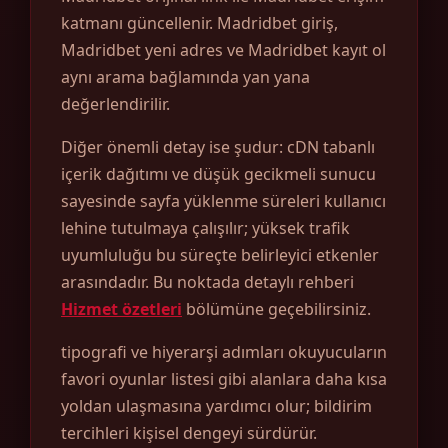
katmanı güncellenir. Madridbet giriş,
Madridbet yeni adres ve Madridbet kayıt ol
aynı arama bağlamında yan yana
değerlendirilir.
Diğer önemli detay ise şudur: cDN tabanlı
içerik dağıtımı ve düşük gecikmeli sunucu
sayesinde sayfa yüklenme süreleri kullanıcı
lehine tutulmaya çalışılır; yüksek trafik
uyumluluğu bu süreçte belirleyici etkenler
arasındadır. Bu noktada detaylı rehberi
Hizmet özetleri
bölümüne geçebilirsiniz.
tipografi ve hiyerarşi adımları okuyucuların
favori oyunlar listesi gibi alanlara daha kısa
yoldan ulaşmasına yardımcı olur; bildirim
tercihleri kişisel dengeyi sürdürür.