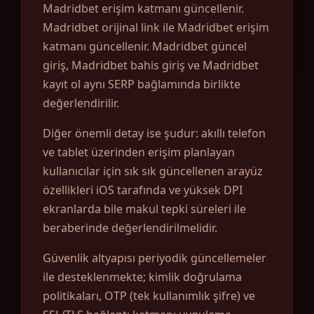
Madridbet erişim katmanı güncellenir.
Madridbet orijinal link ile Madridbet erişim
katmanı güncellenir. Madridbet güncel
giriş, Madridbet bahis giriş ve Madridbet
kayıt ol aynı SERP bağlamında birlikte
değerlendirilir.
Diğer önemli detay ise şudur: akıllı telefon
ve tablet üzerinden erişim planlayan
kullanıcılar için sık sık güncellenen arayüz
özellikleri iOS tarafında ve yüksek DPI
ekranlarda bile makul tepki süreleri ile
beraberinde değerlendirilmelidir.
Güvenlik altyapısı periyodik güncellemeler
ile desteklenmekte; kimlik doğrulama
politikaları, OTP (tek kullanımlık şifre) ve