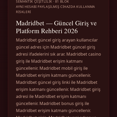
SEMANTIK ÇEŞITLILIK · 81 BLOK
AYNI HESABI PAYLAŞILMIŞ CIHAZDA KULLANMA
RISKLERI
Madridbet — Güncel Giriş ve
Platform Rehberi 2026
Madridbet güncel giriş arayan kullanıcılar
güncel adres için Madridbet güncel giriş
adresi ifadelerini sık arar. Madridbet casino
giriş ile Madridbet erişim katmanı
güncellenir. Madridbet mobil giriş ile
Madridbet erişim katmanı güncellenir.
Madridbet güncel giriş linki ile Madridbet
erişim katmanı güncellenir. Madridbet giriş
adresi ile Madridbet erişim katmanı
güncellenir. Madridbet bonus giriş ile
Madridbet erişim katmanı güncellenir.