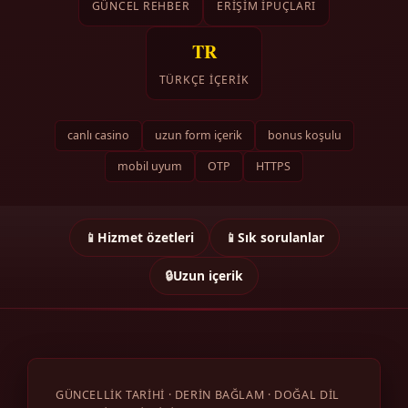
GÜNCEL REHBER
ERIŞIM IPUÇLARI
TR
TÜRKÇE IÇERIK
canlı casino
uzun form içerik
bonus koşulu
mobil uyum
OTP
HTTPS
📱
Hizmet özetleri
📱
Sık sorulanlar
🔒
Uzun içerik
GÜNCELLIK TARIHI · DERIN BAĞLAM · DOĞAL DIL