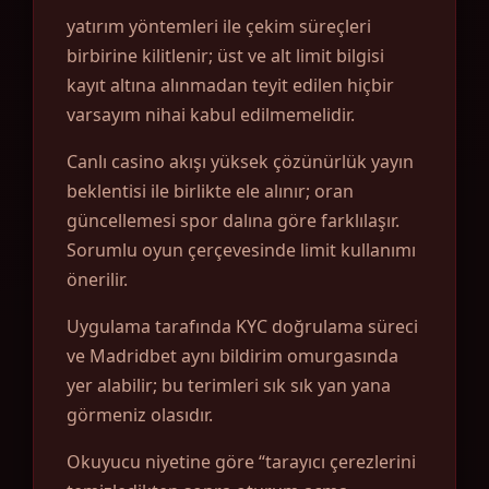
yatırım yöntemleri ile çekim süreçleri
birbirine kilitlenir; üst ve alt limit bilgisi
kayıt altına alınmadan teyit edilen hiçbir
varsayım nihai kabul edilmemelidir.
Canlı casino akışı yüksek çözünürlük yayın
beklentisi ile birlikte ele alınır; oran
güncellemesi spor dalına göre farklılaşır.
Sorumlu oyun çerçevesinde limit kullanımı
önerilir.
Uygulama tarafında KYC doğrulama süreci
ve Madridbet aynı bildirim omurgasında
yer alabilir; bu terimleri sık sık yan yana
görmeniz olasıdır.
Okuyucu niyetine göre “tarayıcı çerezlerini