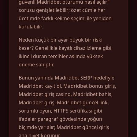
güvenli Madridbet oturumu nasıl açılır”
sorusu genişletilebilir; özet cümle her
üretimde farklı kelime seçimi ile yeniden
kurulabilir.
Neden küçük bir ayar büyük bir riski
keser? Genellikle kayıtlı cihaz izleme gibi
ikincil duran tercihler aslında yüksek
öneme sahiptir.
Bunun yanında Madridbet SERP hedefiyle
Madridbet kayıt ol, Madridbet bonus giriş,
Madridbet giriş casino, Madridbet bahis,
Madridbet giriş, Madridbet güncel link,
sorumlu oyun, HTTPS sertifikası gibi
ifadeler paragraf gövdesinde yoğun
biçimde yer alır; Madridbet güncel giriş
ana niyet korunur.