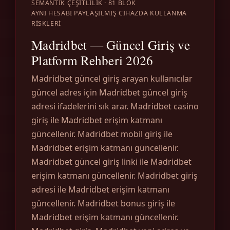
SEMANTIK ÇEŞITLILIK · 81 BLOK
AYNI HESABI PAYLAŞILMIŞ CIHAZDA KULLANMA
RISKLERI
Madridbet — Güncel Giriş ve
Platform Rehberi 2026
Madridbet güncel giriş arayan kullanıcılar
güncel adres için Madridbet güncel giriş
adresi ifadelerini sık arar. Madridbet casino
giriş ile Madridbet erişim katmanı
güncellenir. Madridbet mobil giriş ile
Madridbet erişim katmanı güncellenir.
Madridbet güncel giriş linki ile Madridbet
erişim katmanı güncellenir. Madridbet giriş
adresi ile Madridbet erişim katmanı
güncellenir. Madridbet bonus giriş ile
Madridbet erişim katmanı güncellenir.