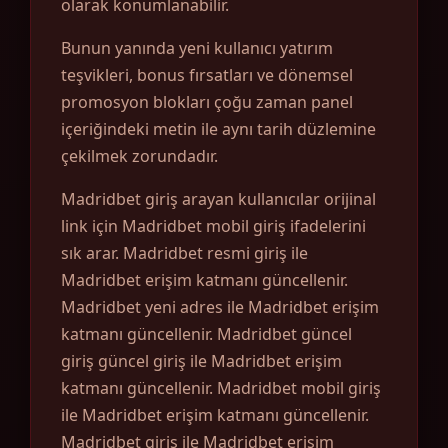
olarak konumlanabilir.
Bunun yanında yeni kullanıcı yatırım
teşvikleri, bonus fırsatları ve dönemsel
promosyon blokları çoğu zaman panel
içeriğindeki metin ile aynı tarih düzlemine
çekilmek zorundadır.
Madridbet giriş arayan kullanıcılar orijinal
link için Madridbet mobil giriş ifadelerini
sık arar. Madridbet resmi giriş ile
Madridbet erişim katmanı güncellenir.
Madridbet yeni adres ile Madridbet erişim
katmanı güncellenir. Madridbet güncel
giriş güncel giriş ile Madridbet erişim
katmanı güncellenir. Madridbet mobil giriş
ile Madridbet erişim katmanı güncellenir.
Madridbet giriş ile Madridbet erişim