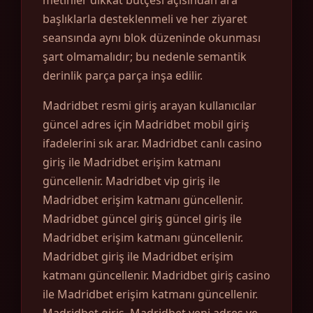
metinler dikkat bütçesi açısından ara
başlıklarla desteklenmeli ve her ziyaret
seansında aynı blok düzeninde okunması
şart olmamalıdır; bu nedenle semantik
derinlik parça parça inşa edilir.
Madridbet resmi giriş arayan kullanıcılar
güncel adres için Madridbet mobil giriş
ifadelerini sık arar. Madridbet canlı casino
giriş ile Madridbet erişim katmanı
güncellenir. Madridbet vip giriş ile
Madridbet erişim katmanı güncellenir.
Madridbet güncel giriş güncel giriş ile
Madridbet erişim katmanı güncellenir.
Madridbet giriş ile Madridbet erişim
katmanı güncellenir. Madridbet giriş casino
ile Madridbet erişim katmanı güncellenir.