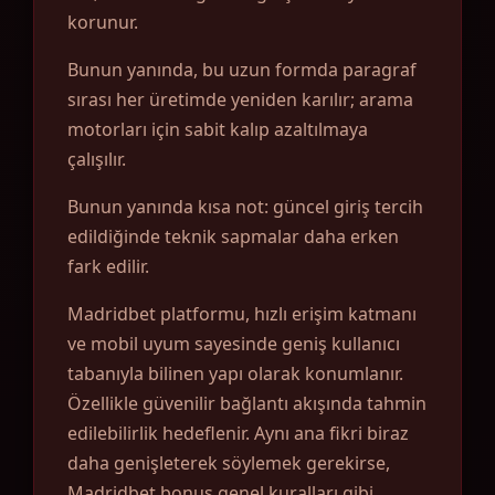
korunur.
Bunun yanında, bu uzun formda paragraf
sırası her üretimde yeniden karılır; arama
motorları için sabit kalıp azaltılmaya
çalışılır.
Bunun yanında kısa not: güncel giriş tercih
edildiğinde teknik sapmalar daha erken
fark edilir.
Madridbet platformu, hızlı erişim katmanı
ve mobil uyum sayesinde geniş kullanıcı
tabanıyla bilinen yapı olarak konumlanır.
Özellikle güvenilir bağlantı akışında tahmin
edilebilirlik hedeflenir. Aynı ana fikri biraz
daha genişleterek söylemek gerekirse,
Madridbet bonus genel kuralları gibi