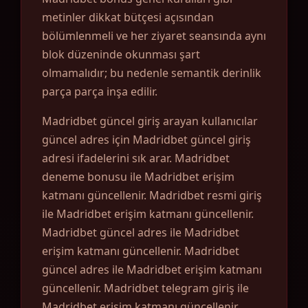
metinler dikkat bütçesi açısından
bölümlenmeli ve her ziyaret seansında aynı
blok düzeninde okunması şart
olmamalıdır; bu nedenle semantik derinlik
parça parça inşa edilir.
Madridbet güncel giriş arayan kullanıcılar
güncel adres için Madridbet güncel giriş
adresi ifadelerini sık arar. Madridbet
deneme bonusu ile Madridbet erişim
katmanı güncellenir. Madridbet resmi giriş
ile Madridbet erişim katmanı güncellenir.
Madridbet güncel adres ile Madridbet
erişim katmanı güncellenir. Madridbet
güncel adres ile Madridbet erişim katmanı
güncellenir. Madridbet telegram giriş ile
Madridbet erişim katmanı güncellenir.