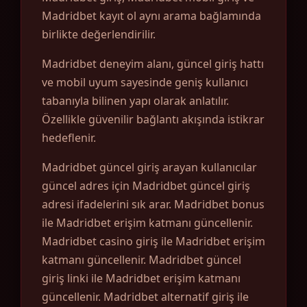
Madridbet kayıt ol aynı arama bağlamında
birlikte değerlendirilir.
Madridbet deneyim alanı, güncel giriş hattı
ve mobil uyum sayesinde geniş kullanıcı
tabanıyla bilinen yapı olarak anlatılır.
Özellikle güvenilir bağlantı akışında istikrar
hedeflenir.
Madridbet güncel giriş arayan kullanıcılar
güncel adres için Madridbet güncel giriş
adresi ifadelerini sık arar. Madridbet bonus
ile Madridbet erişim katmanı güncellenir.
Madridbet casino giriş ile Madridbet erişim
katmanı güncellenir. Madridbet güncel
giriş linki ile Madridbet erişim katmanı
güncellenir. Madridbet alternatif giriş ile