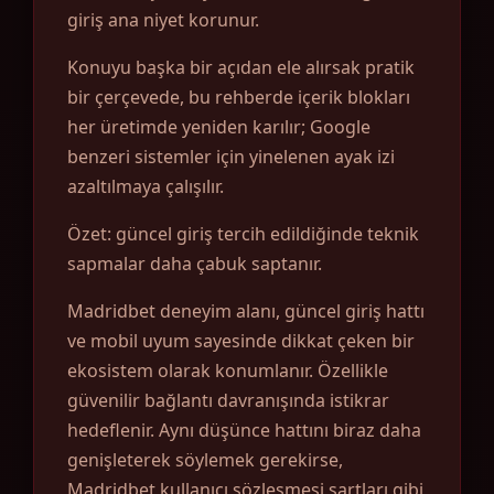
giriş ana niyet korunur.
Konuyu başka bir açıdan ele alırsak pratik
bir çerçevede, bu rehberde içerik blokları
her üretimde yeniden karılır; Google
benzeri sistemler için yinelenen ayak izi
azaltılmaya çalışılır.
Özet: güncel giriş tercih edildiğinde teknik
sapmalar daha çabuk saptanır.
Madridbet deneyim alanı, güncel giriş hattı
ve mobil uyum sayesinde dikkat çeken bir
ekosistem olarak konumlanır. Özellikle
güvenilir bağlantı davranışında istikrar
hedeflenir. Aynı düşünce hattını biraz daha
genişleterek söylemek gerekirse,
Madridbet kullanıcı sözleşmesi şartları gibi