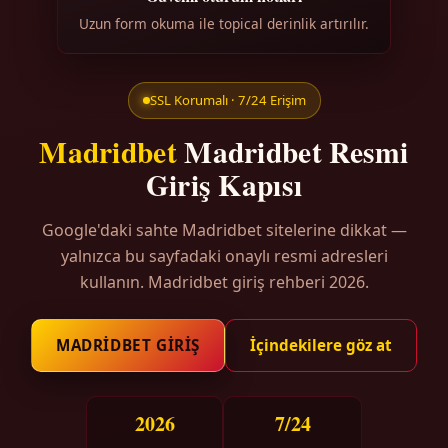
Uzun form okuma ile topical derinlik artırılır.
SSL Korumalı · 7/24 Erişim
Madridbet
Madridbet Resmi
Giriş Kapısı
Google'daki sahte Madridbet sitelerine dikkat —
yalnızca bu sayfadaki onaylı resmi adresleri
kullanın. Madridbet giriş rehberi 2026.
MADRIDBET GIRIŞ
İçindekilere göz at
2026
7/24