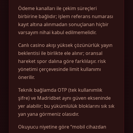
Ödeme kanalları ile çekim süreçleri
birbirine bağlıdır; işlem referans numarası
kayıt altına alınmadan sonuçlanan hiçbir
varsayım nihai kabul edilmemelidir.
Canlı casino akışı yüksek çözünürlük yayın
beklentisi ile birlikte ele alınır; oransal
hareket spor dalına göre farklılaşır. risk
yönetimi çerçevesinde limit kullanımı
önerilir.
Teknik bağlamda OTP (tek kullanımlık
şifre) ve Madridbet aynı güven ekseninde
yer alabilir; bu yükümlülük bloklarını sık sık
yan yana görmeniz olasıdır.
Okuyucu niyetine göre “mobil cihazdan