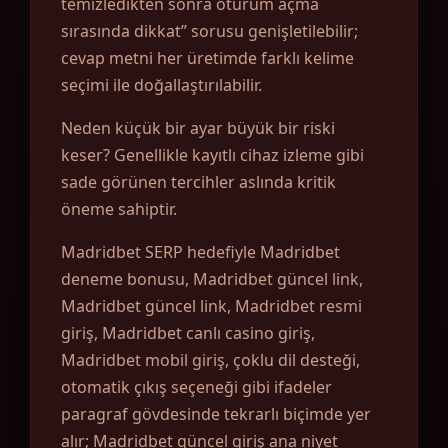
temizledikten sonra oturum açma
sırasında dikkat” sorusu genişletilebilir;
cevap metni her üretimde farklı kelime
seçimi ile doğallaştırılabilir.
Neden küçük bir ayar büyük bir riski
keser? Genellikle kayıtlı cihaz izleme gibi
sade görünen tercihler aslında kritik
öneme sahiptir.
Madridbet SERP hedefiyle Madridbet
deneme bonusu, Madridbet güncel link,
Madridbet güncel link, Madridbet resmi
giriş, Madridbet canlı casino giriş,
Madridbet mobil giriş, çoklu dil desteği,
otomatik çıkış seçeneği gibi ifadeler
paragraf gövdesinde tekrarlı biçimde yer
alır; Madridbet güncel giriş ana niyet