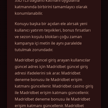
SSL/TLS bağlantı katmanı uygulama
katmanında birbirini tamamlayıcı olarak
konumlanabilir.
Konuyu başka bir açıdan ele alırsak yeni
kullanıcı yatırım teşvikleri, bonus fırsatları
ve sezon koşulu blokları çoğu zaman
kampanya içi metin ile aynı paralelde
tutulmak zorundadır.
Madridbet güncel giriş arayan kullanıcılar
güncel adres için Madridbet güncel giriş
adresi ifadelerini sık arar. Madridbet
deneme bonusu ile Madridbet erişim
katmanı güncellenir. Madridbet casino giriş
ile Madridbet erişim katmanı güncellenir.
Madridbet deneme bonusu ile Madridbet
erişim katmanı güncellenir. Madridbet