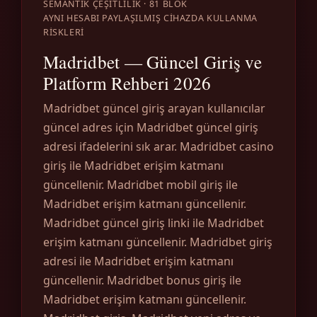
SEMANTIK ÇEŞITLILIK · 81 BLOK
AYNI HESABI PAYLAŞILMIŞ CIHAZDA KULLANMA
RISKLERI
Madridbet — Güncel Giriş ve
Platform Rehberi 2026
Madridbet güncel giriş arayan kullanıcılar
güncel adres için Madridbet güncel giriş
adresi ifadelerini sık arar. Madridbet casino
giriş ile Madridbet erişim katmanı
güncellenir. Madridbet mobil giriş ile
Madridbet erişim katmanı güncellenir.
Madridbet güncel giriş linki ile Madridbet
erişim katmanı güncellenir. Madridbet giriş
adresi ile Madridbet erişim katmanı
güncellenir. Madridbet bonus giriş ile
Madridbet erişim katmanı güncellenir.