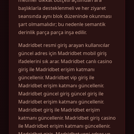
metinler dikkat bütçesi açısından ara
başlıklarla desteklenmeli ve her ziyaret
seansında aynı blok düzeninde okunması
şart olmamalıdır; bu nedenle semantik
derinlik parça parça inşa edilir.
Madridbet resmi giriş arayan kullanıcılar
güncel adres için Madridbet mobil giriş
ifadelerini sık arar. Madridbet canlı casino
giriş ile Madridbet erişim katmanı
güncellenir. Madridbet vip giriş ile
Madridbet erişim katmanı güncellenir.
Madridbet güncel giriş güncel giriş ile
Madridbet erişim katmanı güncellenir.
Madridbet giriş ile Madridbet erişim
katmanı güncellenir. Madridbet giriş casino
ile Madridbet erişim katmanı güncellenir.