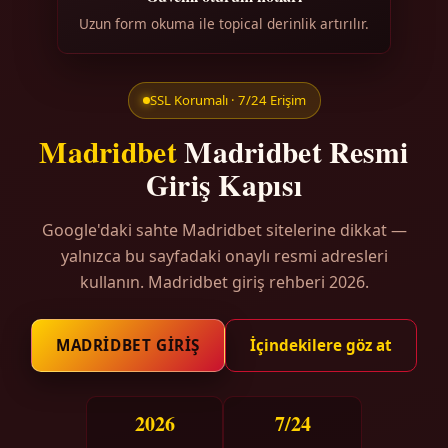
Uzun form okuma ile topical derinlik artırılır.
SSL Korumalı · 7/24 Erişim
Madridbet
Madridbet Resmi
Giriş Kapısı
Google'daki sahte Madridbet sitelerine dikkat —
yalnızca bu sayfadaki onaylı resmi adresleri
kullanın. Madridbet giriş rehberi 2026.
MADRIDBET GIRIŞ
İçindekilere göz at
2026
7/24