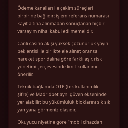
Ödeme kanalları ile çekim süreçleri
birbirine bağlıdır; işlem referans numarası
kayıt altına alınmadan sonuçlanan hiçbir
varsayım nihai kabul edilmemelidir.
Canlı casino akışı yüksek çözünürlük yayın
beklentisi ile birlikte ele alınır; oransal
hareket spor dalına göre farklılaşır. risk
yönetimi çerçevesinde limit kullanımı
önerilir.
Teknik bağlamda OTP (tek kullanımlık
şifre) ve Madridbet aynı güven ekseninde
yer alabilir; bu yükümlülük bloklarını sık sık
yan yana görmeniz olasıdır.
Okuyucu niyetine göre “mobil cihazdan