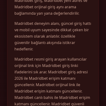
Madridbet giriş, Madridbet yeni adres ve
Madridbet orijinal giriş aynı arama
bağlamında yan yana değerlendirilir.
Madridbet deneyim alanı, güncel giriş hattı
ve mobil uyum sayesinde dikkat çeken bir
ekosistem olarak anlatılır. özellikle
güvenilir bağlantı akışında istikrar
hedeflenir.
Madridbet resmi giriş arayan kullanıcılar
orijinal link için Madridbet giriş linki
ifadelerini sık arar. Madridbet giriş adresi
2026 ile Madridbet erişim katmanı
güncellenir. Madridbet orijinal link ile
Madridbet erişim katmanı güncellenir.
Madridbet canlı bahis ile Madridbet erişim
katmanı güncellenir. Madridbet güvenli