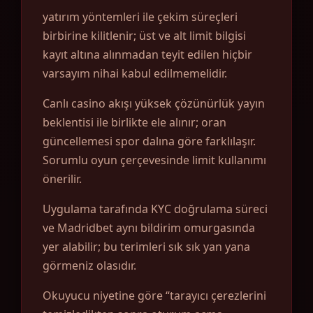
yatırım yöntemleri ile çekim süreçleri
birbirine kilitlenir; üst ve alt limit bilgisi
kayıt altına alınmadan teyit edilen hiçbir
varsayım nihai kabul edilmemelidir.
Canlı casino akışı yüksek çözünürlük yayın
beklentisi ile birlikte ele alınır; oran
güncellemesi spor dalına göre farklılaşır.
Sorumlu oyun çerçevesinde limit kullanımı
önerilir.
Uygulama tarafında KYC doğrulama süreci
ve Madridbet aynı bildirim omurgasında
yer alabilir; bu terimleri sık sık yan yana
görmeniz olasıdır.
Okuyucu niyetine göre “tarayıcı çerezlerini