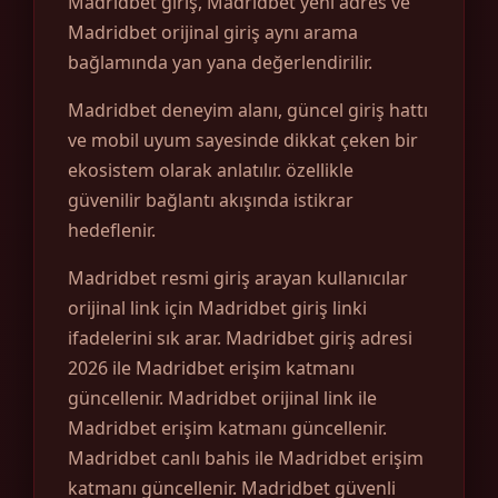
Madridbet giriş, Madridbet yeni adres ve
Madridbet orijinal giriş aynı arama
bağlamında yan yana değerlendirilir.
Madridbet deneyim alanı, güncel giriş hattı
ve mobil uyum sayesinde dikkat çeken bir
ekosistem olarak anlatılır. özellikle
güvenilir bağlantı akışında istikrar
hedeflenir.
Madridbet resmi giriş arayan kullanıcılar
orijinal link için Madridbet giriş linki
ifadelerini sık arar. Madridbet giriş adresi
2026 ile Madridbet erişim katmanı
güncellenir. Madridbet orijinal link ile
Madridbet erişim katmanı güncellenir.
Madridbet canlı bahis ile Madridbet erişim
katmanı güncellenir. Madridbet güvenli