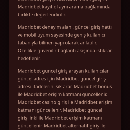
Madridbet kayıt ol aynı arama bağlamında
birlikte değerlendirilir.
Madridbet deneyim alanı, güncel giriş hattı
ve mobil uyum sayesinde geniş kullanıcı
tabanıyla bilinen yapı olarak anlatılır.
Özellikle güvenilir bağlantı akışında istikrar
hedeflenir.
Madridbet güncel giriş arayan kullanıcılar
güncel adres için Madridbet güncel giriş
adresi ifadelerini sık arar. Madridbet bonus
ile Madridbet erişim katmanı güncellenir.
Madridbet casino giriş ile Madridbet erişim
katmanı güncellenir. Madridbet güncel
giriş linki ile Madridbet erişim katmanı
güncellenir. Madridbet alternatif giriş ile