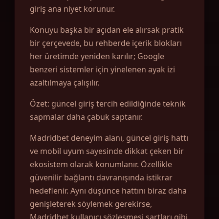
giriş ana niyet korunur.
Konuyu başka bir açıdan ele alırsak pratik
bir çerçevede, bu rehberde içerik blokları
her üretimde yeniden karılır; Google
benzeri sistemler için yinelenen ayak izi
azaltılmaya çalışılır.
Özet: güncel giriş tercih edildiğinde teknik
sapmalar daha çabuk saptanır.
Madridbet deneyim alanı, güncel giriş hattı
ve mobil uyum sayesinde dikkat çeken bir
ekosistem olarak konumlanır. Özellikle
güvenilir bağlantı davranışında istikrar
hedeflenir. Aynı düşünce hattını biraz daha
genişleterek söylemek gerekirse,
Madridbet kullanıcı sözleşmesi şartları gibi