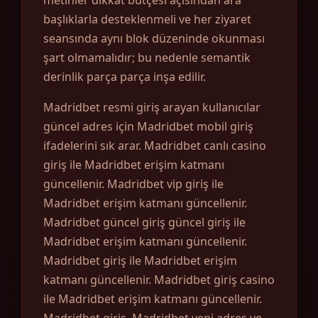
metinler dikkat bütçesi açısından ara
başlıklarla desteklenmeli ve her ziyaret
seansında aynı blok düzeninde okunması
şart olmamalıdır; bu nedenle semantik
derinlik parça parça inşa edilir.
Madridbet resmi giriş arayan kullanıcılar
güncel adres için Madridbet mobil giriş
ifadelerini sık arar. Madridbet canlı casino
giriş ile Madridbet erişim katmanı
güncellenir. Madridbet vip giriş ile
Madridbet erişim katmanı güncellenir.
Madridbet güncel giriş güncel giriş ile
Madridbet erişim katmanı güncellenir.
Madridbet giriş ile Madridbet erişim
katmanı güncellenir. Madridbet giriş casino
ile Madridbet erişim katmanı güncellenir.