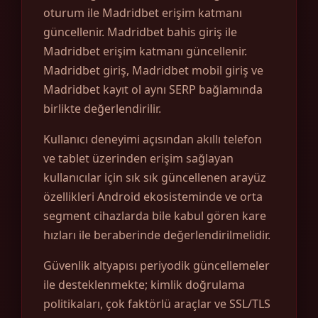
oturum ile Madridbet erişim katmanı
güncellenir. Madridbet bahis giriş ile
Madridbet erişim katmanı güncellenir.
Madridbet giriş, Madridbet mobil giriş ve
Madridbet kayıt ol aynı SERP bağlamında
birlikte değerlendirilir.
Kullanıcı deneyimi açısından akıllı telefon
ve tablet üzerinden erişim sağlayan
kullanıcılar için sık sık güncellenen arayüz
özellikleri Android ekosisteminde ve orta
segment cihazlarda bile kabul gören kare
hızları ile beraberinde değerlendirilmelidir.
Güvenlik altyapısı periyodik güncellemeler
ile desteklenmekte; kimlik doğrulama
politikaları, çok faktörlü araçlar ve SSL/TLS