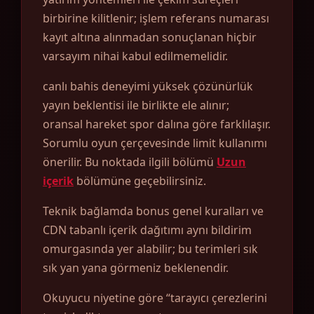
birbirine kilitlenir; işlem referans numarası
kayıt altına alınmadan sonuçlanan hiçbir
varsayım nihai kabul edilmemelidir.
canlı bahis deneyimi yüksek çözünürlük
yayın beklentisi ile birlikte ele alınır;
oransal hareket spor dalına göre farklılaşır.
Sorumlu oyun çerçevesinde limit kullanımı
önerilir. Bu noktada ilgili bölümü
Uzun
içerik
bölümüne geçebilirsiniz.
Teknik bağlamda bonus genel kuralları ve
CDN tabanlı içerik dağıtımı aynı bildirim
omurgasında yer alabilir; bu terimleri sık
sık yan yana görmeniz beklenendir.
Okuyucu niyetine göre “tarayıcı çerezlerini