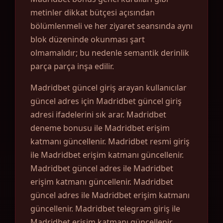
metinler dikkat bütçesi açısından
bölümlenmeli ve her ziyaret seansında aynı
blok düzeninde okunması şart
olmamalıdır; bu nedenle semantik derinlik
parça parça inşa edilir.
Madridbet güncel giriş arayan kullanıcılar
güncel adres için Madridbet güncel giriş
adresi ifadelerini sık arar. Madridbet
deneme bonusu ile Madridbet erişim
katmanı güncellenir. Madridbet resmi giriş
ile Madridbet erişim katmanı güncellenir.
Madridbet güncel adres ile Madridbet
erişim katmanı güncellenir. Madridbet
güncel adres ile Madridbet erişim katmanı
güncellenir. Madridbet telegram giriş ile
Madridbet erişim katmanı güncellenir.