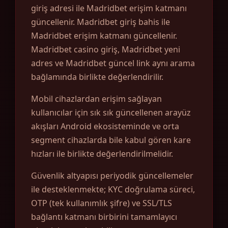
giriş adresi ile Madridbet erişim katmanı
güncellenir. Madridbet giriş bahis ile
Madridbet erişim katmanı güncellenir.
Madridbet casino giriş, Madridbet yeni
adres ve Madridbet güncel link aynı arama
bağlamında birlikte değerlendirilir.
Mobil cihazlardan erişim sağlayan
kullanıcılar için sık sık güncellenen arayüz
akışları Android ekosisteminde ve orta
segment cihazlarda bile kabul gören kare
hızları ile birlikte değerlendirilmelidir.
Güvenlik altyapısı periyodik güncellemeler
ile desteklenmekte; KYC doğrulama süreci,
OTP (tek kullanımlık şifre) ve SSL/TLS
bağlantı katmanı birbirini tamamlayıcı