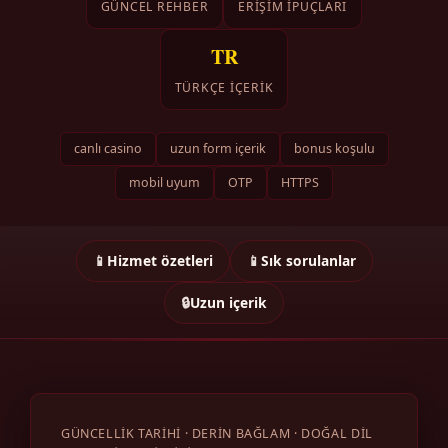
GÜNCEL REHBER
ERIŞIM IPUÇLARI
TR
TÜRKÇE IÇERIK
canlı casino
uzun form içerik
bonus koşulu
mobil uyum
OTP
HTTPS
📱
Hizmet özetleri
📱
Sık sorulanlar
🔒
Uzun içerik
GÜNCELLIK TARIHI · DERIN BAĞLAM · DOĞAL DIL