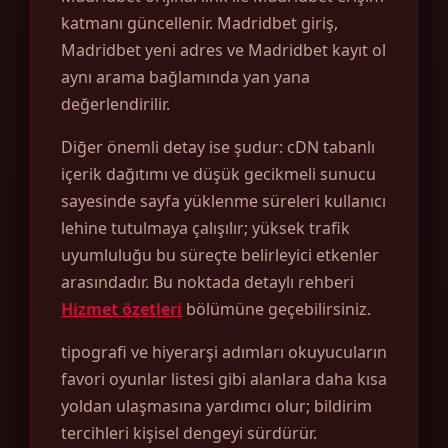
katmanı güncellenir. Madridbet giriş,
Madridbet yeni adres ve Madridbet kayıt ol
aynı arama bağlamında yan yana
değerlendirilir.
Diğer önemli detay ise şudur: cDN tabanlı
içerik dağıtımı ve düşük gecikmeli sunucu
sayesinde sayfa yüklenme süreleri kullanıcı
lehine tutulmaya çalışılır; yüksek trafik
uyumluluğu bu süreçte belirleyici etkenler
arasındadır. Bu noktada detaylı rehberi
Hizmet özetleri
bölümüne geçebilirsiniz.
tipografi ve hiyerarşi adımları okuyucuların
favori oyunlar listesi gibi alanlara daha kısa
yoldan ulaşmasına yardımcı olur; bildirim
tercihleri kişisel dengeyi sürdürür.