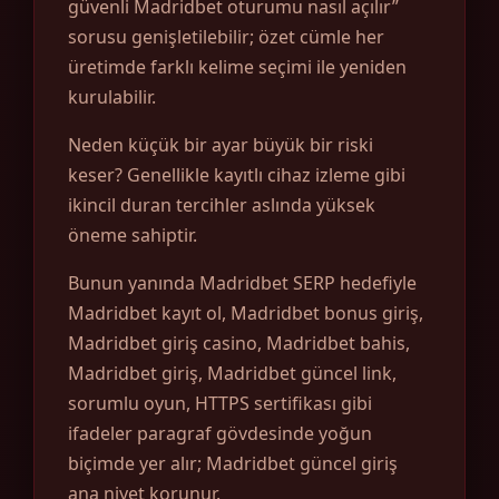
güvenli Madridbet oturumu nasıl açılır”
sorusu genişletilebilir; özet cümle her
üretimde farklı kelime seçimi ile yeniden
kurulabilir.
Neden küçük bir ayar büyük bir riski
keser? Genellikle kayıtlı cihaz izleme gibi
ikincil duran tercihler aslında yüksek
öneme sahiptir.
Bunun yanında Madridbet SERP hedefiyle
Madridbet kayıt ol, Madridbet bonus giriş,
Madridbet giriş casino, Madridbet bahis,
Madridbet giriş, Madridbet güncel link,
sorumlu oyun, HTTPS sertifikası gibi
ifadeler paragraf gövdesinde yoğun
biçimde yer alır; Madridbet güncel giriş
ana niyet korunur.