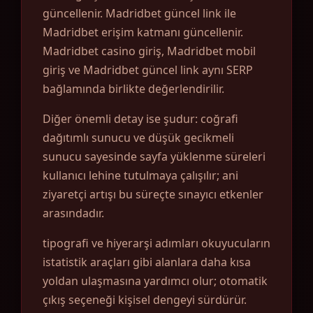
güncellenir. Madridbet güncel link ile
Madridbet erişim katmanı güncellenir.
Madridbet casino giriş, Madridbet mobil
giriş ve Madridbet güncel link aynı SERP
bağlamında birlikte değerlendirilir.
Diğer önemli detay ise şudur: coğrafi
dağıtımlı sunucu ve düşük gecikmeli
sunucu sayesinde sayfa yüklenme süreleri
kullanıcı lehine tutulmaya çalışılır; ani
ziyaretçi artışı bu süreçte sınayıcı etkenler
arasındadır.
tipografi ve hiyerarşi adımları okuyucuların
istatistik araçları gibi alanlara daha kısa
yoldan ulaşmasına yardımcı olur; otomatik
çıkış seçeneği kişisel dengeyi sürdürür.