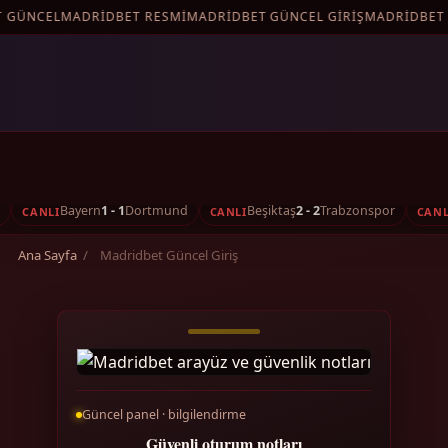
Icerige
NCEL
MADRIDBET RESMI
MADRIDBET GÜNCEL GIRIŞ
MADRIDBET GIRI
atla
Bayern
1 - 1
Dortmund
Beşiktaş
2 - 2
Trabzonspor
Ga
CANLI
CANLI
CANLI
Ana Sayfa
/
Madridbet Güncel Giriş
Güncel panel · bilgilendirme
Güvenli oturum notları